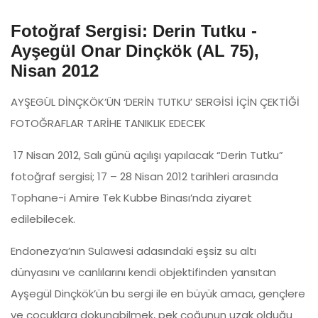
Fotoğraf Sergisi: Derin Tutku -
Ayşegül Onar Dinçkök (AL 75),
Nisan 2012
AYŞEGÜL DİNÇKÖK’ÜN ‘DERİN TUTKU’ SERGİSİ İÇİN ÇEKTİĞİ
FOTOĞRAFLAR TARİHE TANIKLIK EDECEK
17 Nisan 2012, Salı günü açılışı yapılacak “Derin Tutku”
fotoğraf sergisi; 17 – 28 Nisan 2012 tarihleri arasında
Tophane-i Amire Tek Kubbe Binası’nda ziyaret
edilebilecek.
Endonezya’nın Sulawesi adasındaki eşsiz su altı
dünyasını ve canlılarını kendi objektifinden yansıtan
Ayşegül Dinçkök’ün bu sergi ile en büyük amacı, gençlere
ve çocuklara dokunabilmek, pek çoğunun uzak olduğu