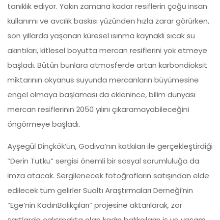
tanıklık ediyor. Yakın zamana kadar resiflerin çoğu insan
kullanımı ve avcılık baskısı yüzünden hızla zarar görürken,
son yıllarda yaşanan küresel ısınma kaynaklı sıcak su
akıntıları, kitlesel boyutta mercan resiflerini yok etmeye
başladı. Bütün bunlara atmosferde artan karbondioksit
miktarının okyanus suyunda mercanların büyümesine
engel olmaya başlaması da eklenince, bilim dünyası
mercan resiflerinin 2050 yılını çıkaramayabileceğini
öngörmeye başladı.
Ayşegül Dinçkök’ün, Godiva’nın katkıları ile gerçekleştirdiği
“Derin Tutku” sergisi önemli bir sosyal sorumluluğa da
imza atacak. Sergilenecek fotoğrafların satışından elde
edilecek tüm gelirler Sualtı Araştırmaları Derneği’nin
“Ege’nin KadınBalıkçıları” projesine aktarılarak, zor
şartlarda çalışmakta olan kadın balıkçıların iş ve yaşam