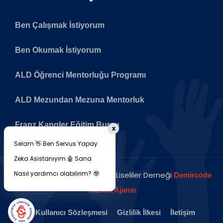
Ben Çalışmak İstiyorum
Ben Okumak İstiyorum
ALD Öğrenci Mentorluğu Programı
ALD Mezundan Mezuna Mentorluk
Franz Kangler Eğitim Bursu
x
Selam 👋 Ben Servus Yapay
Zeka Asistanıyım 🤖 Sana
Nasıl yardımcı olabilirim? 🤓
Copyright © 2026 Avusturya Liseliler Derneği
Demircode
Yazılım Ajansı
Kullanıcı Sözleşmesi
Gizlilik İlkesi
İletişim