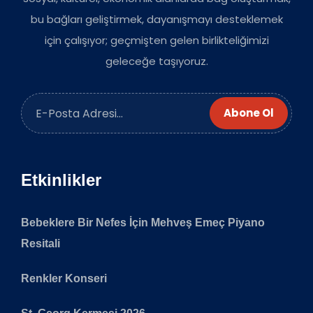
bu bağları geliştirmek, dayanışmayı desteklemek
için çalışıyor; geçmişten gelen birlikteliğimizi
geleceğe taşıyoruz.
Abone Ol
Etkinlikler
Bebeklere Bir Nefes İçin Mehveş Emeç Piyano
Resitali
Renkler Konseri