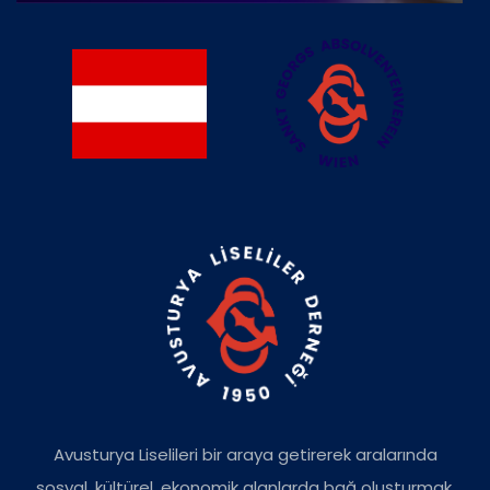
Avusturya Liselileri bir araya getirerek aralarında
sosyal, kültürel, ekonomik alanlarda bağ oluşturmak,