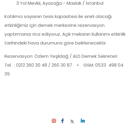
3 Yol Mevkii, Ayazağa - Maslak / İstanbul
Katılımcı sayısının tesis kapasitesi ile sınırlı olacağı
etkinliğimiz için dernek merkezine rezervasyon
yaptırmanızı rica ediyoruz. Açık mekanın kullanımı etkinlik
tarihindeki hava durumuna göre belirlenecektir.
Rezervasyon: Özlem Yeşildağ / ALD Dernek Sekreteri
Tel. : 0212 260 30 48 / 260 30 87 • GSM: 0533 498 04
35