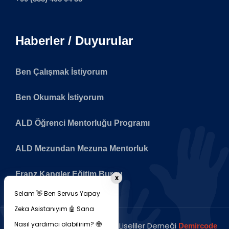
Haberler / Duyurular
Ben Çalışmak İstiyorum
Ben Okumak İstiyorum
ALD Öğrenci Mentorluğu Programı
ALD Mezundan Mezuna Mentorluk
Franz Kangler Eğitim Bursu
x
Selam 👋 Ben Servus Yapay
Zeka Asistanıyım 🤖 Sana
Nasıl yardımcı olabilirim? 🤓
Copyright © 2026 Avusturya Liseliler Derneği
Demircode