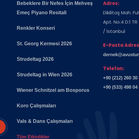
Adres:
Bebeklere Bir Nefes İçin Mehveş
Dikilitaş Mah. F
Emeç Piyano Resitali
Apt. No:4 D:1 TR
Renkler Konseri
/ İstanbul
St. Georg Kermesi 2026
E-Posta Adres
dernek@avusturya
Strudeltag 2026
Telefon:
Strudeltag in Wien 2026
+90 (212) 260 30
+90 (533) 498 04
Wiener Schnitzel am Bosporus
Koro Çalışmaları
Vals & Dans Çalışmaları
Tüm Etkinlikler