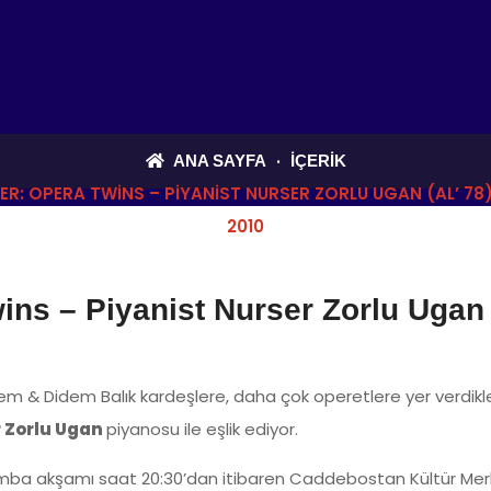
ANA SAYFA
İÇERIK
R: OPERA TWINS – PIYANIST NURSER ZORLU UGAN (AL’ 78)
2010
ns – Piyanist Nurser Zorlu Ugan (
em & Didem Balık kardeşlere, daha çok operetlere yer verdikle
 Zorlu Ugan
piyanosu ile eşlik ediyor.
şamba akşamı saat 20:30’dan itibaren Caddebostan Kültür Mer