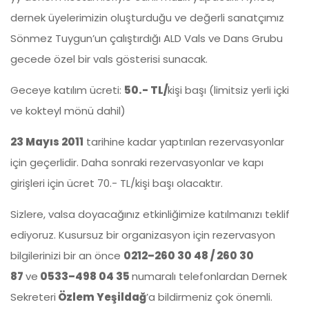
dernek üyelerimizin oluşturduğu ve değerli sanatçımız
Sönmez Tuygun’un çalıştırdığı ALD Vals ve Dans Grubu
gecede özel bir vals gösterisi sunacak.
Geceye katılım ücreti:
50.- TL/
kişi başı (limitsiz yerli içki
ve kokteyl mönü dahil)
23 Mayıs 2011
tarihine kadar yaptırılan rezervasyonlar
için geçerlidir. Daha sonraki rezervasyonlar ve kapı
girişleri için ücret 70.- TL/kişi başı olacaktır.
Sizlere, valsa doyacağınız etkinliğimize katılmanızı teklif
ediyoruz. Kusursuz bir organizasyon için rezervasyon
bilgilerinizi bir an önce
0212–260 30 48 / 260 30
87
ve
0533–498 04 35
numaralı telefonlardan Dernek
Sekreteri
Özlem Yeşildağ
’a bildirmeniz çok önemli.