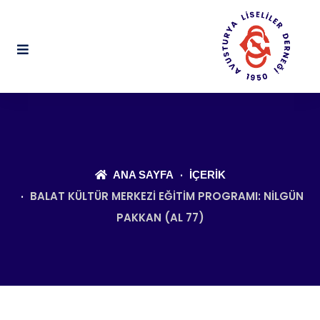
ANA SAYFA
İÇERIK
BALAT KÜLTÜR MERKEZI EĞITIM PROGRAMI: NILGÜN
PAKKAN (AL 77)