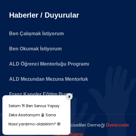
Haberler / Duyurular
Ben Çalışmak İstiyorum
Ben Okumak İstiyorum
ALD Öğrenci Mentorluğu Programı
ALD Mezundan Mezuna Mentorluk
Franz Kangler Eğitim Bursu
x
Selam 👋 Ben Servus Yapay
Zeka Asistanıyım 🤖 Sana
Nasıl yardımcı olabilirim? 🤓
Copyright © 2026 Avusturya Liseliler Derneği
Demircode
Yazılım Ajansı