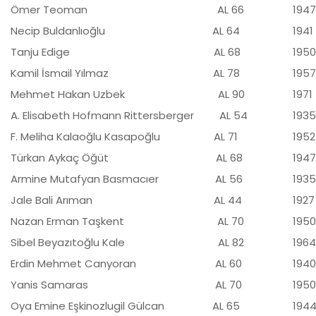
Ömer Teoman AL 66
1947
Necip Buldanlıoğlu AL 64
1941
Tanju Edige AL 68
1950
Kamil İsmail Yılmaz AL 78
1957
Mehmet Hakan Uzbek AL 90
1971
A. Elisabeth Hofmann Rittersberger AL 54
1935
F. Meliha Kalaoğlu Kasapoğlu AL 71
1952
Türkan Aykaç Öğüt AL 68
1947
Armine Mutafyan Basmacıer AL 56
1935
Jale Bali Arıman AL 44
1927
Nazan Erman Taşkent AL 70
1950
Sibel Beyazıtoğlu Kale AL 82
1964
Erdin Mehmet Canyoran AL 60
1940
Yanis Samaras AL 70
1950
Oya Emine Eşkinozlugil Gülcan AL 65
1944