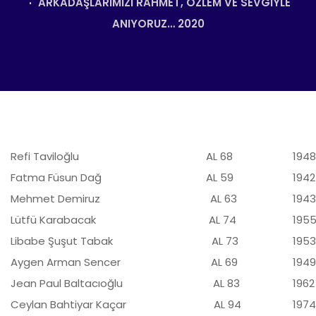
ARKADAŞLARIMIZI RAHMET, ÖZLEM VE SEVGIYLE
ANIYORUZ… 2020
Refi Taviloğlu AL 68
1948
Fatma Füsun Dağ AL 59
1942
Mehmet Demiruz AL 63
1943
Lütfü Karabacak AL 74
1955
Libabe Şuşut Tabak AL 73
1953
Aygen Arman Sencer AL 69
1949
Jean Paul Baltacıoğlu AL 83
1962
Ceylan Bahtiyar Kaçar AL 94
1974